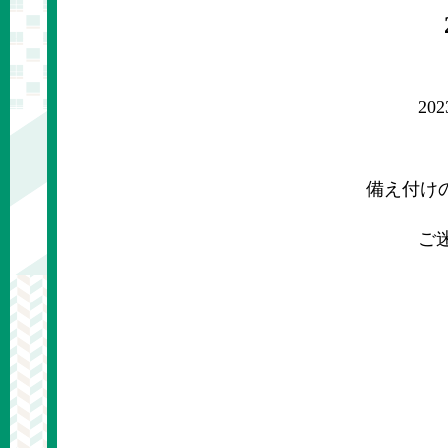
2
備え付け
ご