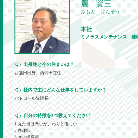
麓 賢三
ふもと けんぞう
本社
ミノラスメンテナンス 建
Ｑ）出身地と今の住まいは？
西蒲田出身、西蒲田在住
Ｑ）社内で主にどんな仕事をしていますか？
パトロール隊隊長
Ｑ）自分の特徴を3つ教えてください
1.見た目は悪いが、わりと優しい
2.多趣味
3.元社経営者