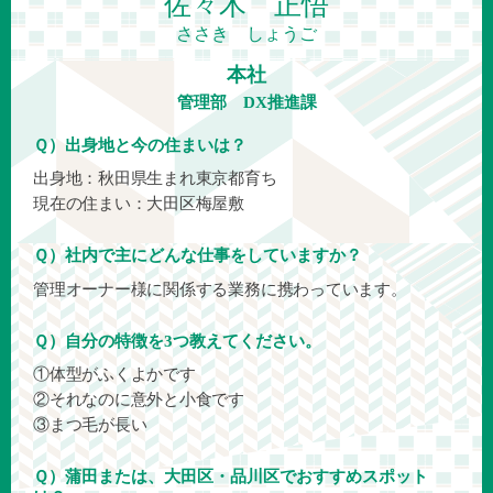
佐々木 正悟
ささき しょうご
本社
管理部 DX推進課
Ｑ）出身地と今の住まいは？
出身地：秋田県生まれ東京都育ち
現在の住まい：大田区梅屋敷
Ｑ）社内で主にどんな仕事をしていますか？
管理オーナー様に関係する業務に携わっています。
Ｑ）自分の特徴を3つ教えてください。
①体型がふくよかです
②それなのに意外と小食です
③まつ毛が長い
Ｑ）蒲田または、大田区・品川区でおすすめスポット