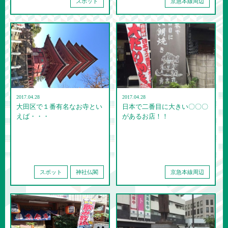
スポット
京急本線周辺
2017.04.28
2017.04.28
大田区で１番有名なお寺とい
日本で二番目に大きい〇〇〇
えば・・・
があるお店！！
スポット
神社仏閣
京急本線周辺