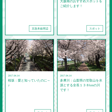
大森南のおすすめスポットを
ご紹介します！
京急本線周辺
スポット
2017.04.14
2017.04.14
桜坂：愛と知っていたのに～
多摩川：山梨県の笠取山を水
♪
源とする全長１３８kmの川
です！