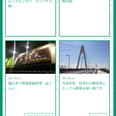
ピングセンター「ラゾーナ川
崎大師」
崎」
2017.04.25
2017.04.24
鵜の木で韓国家庭料理「あり
大田区民、対岸の川崎区民に
らん」
とっても馴染み深い橋です