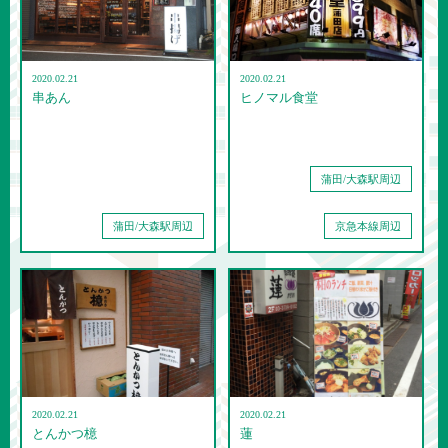
2020.02.21
2020.02.21
串あん
ヒノマル食堂
蒲田/大森駅周辺
蒲田/大森駅周辺
京急本線周辺
2020.02.21
2020.02.21
とんかつ檍
蓮