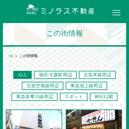
この街情報
top
この街情報
ALL
蒲田/大森駅周辺
京急本線周辺
京急空港線周辺
東急池上線周辺
東急多摩川線周辺
スポット
神社仏閣