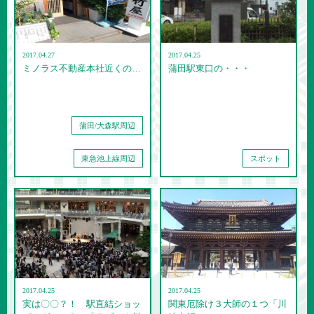
2017.04.27
2017.04.25
ミノラス不動産本社近くの…
蒲田駅東口の・・・
蒲田/大森駅周辺
東急池上線周辺
スポット
2017.04.25
2017.04.25
実は〇〇？！ 駅直結ショッ
関東厄除け３大師の１つ「川