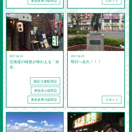
東急多摩川線周辺
スポット
2017.04.24
2017.04.22
北海道の味覚が味わえる「余
明日へ走れ！！！
市」
蒲田/大森駅周辺
東急池上線周辺
東急多摩川線周辺
スポット