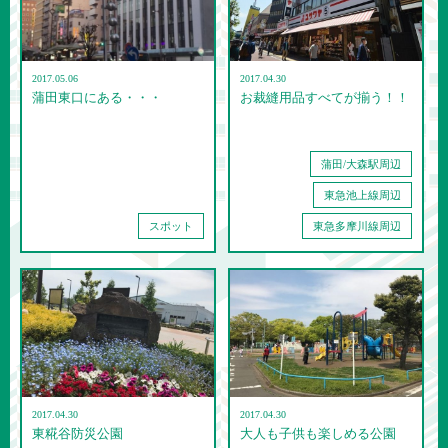
2017.05.06
2017.04.30
蒲田東口にある・・・
お裁縫用品すべてが揃う！！
蒲田/大森駅周辺
東急池上線周辺
スポット
東急多摩川線周辺
2017.04.30
2017.04.30
東糀谷防災公園
大人も子供も楽しめる公園