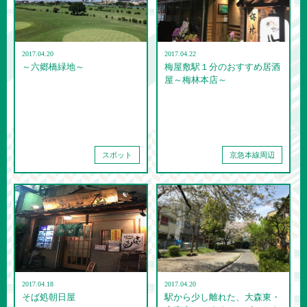
2017.04.20
2017.04.22
～六郷橋緑地～
梅屋敷駅１分のおすすめ居酒
屋～梅林本店～
スポット
京急本線周辺
2017.04.18
2017.04.20
そば処朝日屋
駅から少し離れた、大森東・