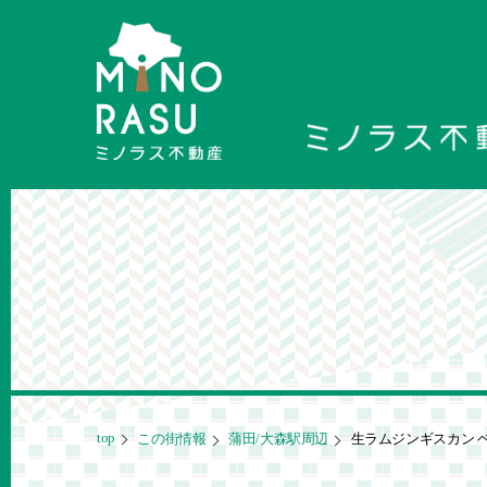
top
この街情報
蒲田/大森駅周辺
生ラムジンギスカン 