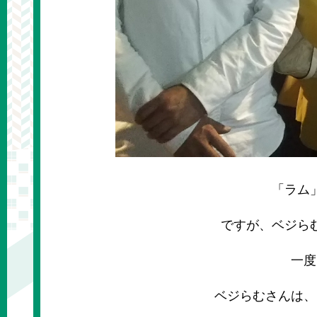
「ラム」
ですが、ベジら
一度
ベジらむさんは、