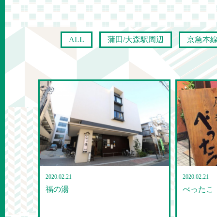
ALL
蒲田/大森駅周辺
京急本
2020.02.21
2020.02.21
福の湯
べったこ